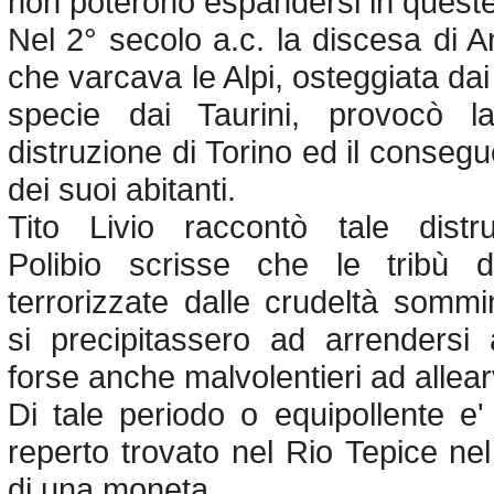
non poterono espandersi in quest
Nel 2° secolo a.c. la discesa di An
che varcava le Alpi, osteggiata dai 
specie dai Taurini, provocò 
distruzione di Torino ed il conse
dei suoi abitanti.
Tito Livio raccontò tale distr
Polibio scrisse che le tribù d
terrorizzate dalle crudeltà sommini
si precipitassero ad arrendersi
forse anche malvolentieri ad allearv
Di tale periodo o equipollente e'
reperto trovato nel Rio Tepice nel 
di una moneta