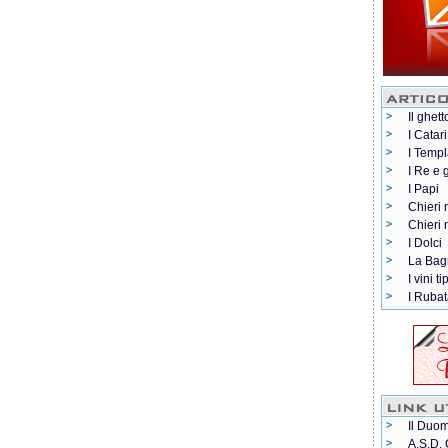
Il ghett
I Catari
I Templ
I Re e 
I Papi
Chieri 
Chieri
I Dolci
La Bag
I vini ti
I Rubat
Il Duom
A.S.D. 