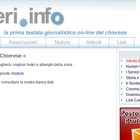
Associazioni
Notizie
Articoli
Link
 Chierese «
Attività
ierà i migliori hotel e alberghi della zona.
Numeri U
I Servizi
pposito
modulo
.
Storia e
i
consultare la nostra banca dati.
Il Territo
Cinema
Downlo
Link Con