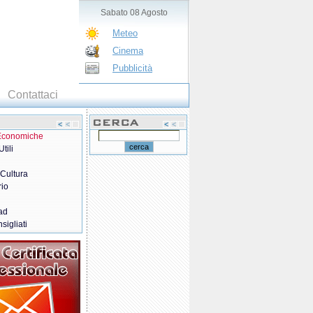
Sabato 08 Agosto
Meteo
Cinema
Pubblicità
Contattaci
 Economiche
tili
 Cultura
rio
ad
sigliati