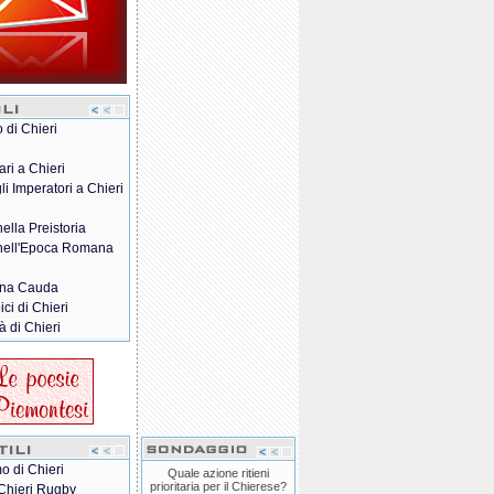
o di Chieri
ari a Chieri
gli Imperatori a Chieri
nella Preistoria
 nell'Epoca Romana
na Cauda
pici di Chieri
à di Chieri
o di Chieri
Quale azione ritieni
prioritaria per il Chierese?
Chieri Rugby