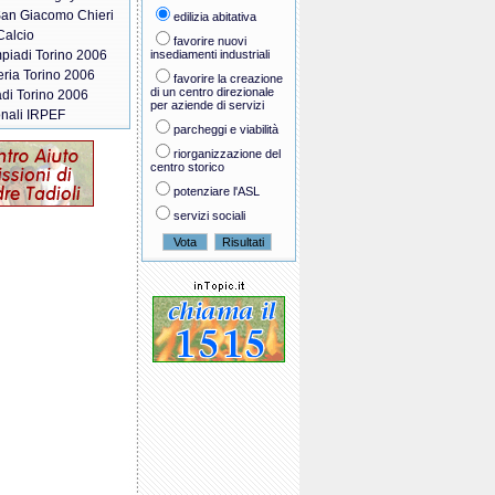
San Giacomo Chieri
edilizia abitativa
Calcio
favorire nuovi
piadi Torino 2006
insediamenti industriali
teria Torino 2006
favorire la creazione
di un centro direzionale
di Torino 2006
per aziende di servizi
onali IRPEF
parcheggi e viabilità
riorganizzazione del
centro storico
potenziare l'ASL
servizi sociali