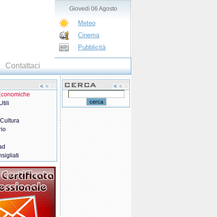
Giovedì 06 Agosto
Meteo
Cinema
Pubblicità
Contattaci
 Economiche
tili
 Cultura
rio
ad
sigliati