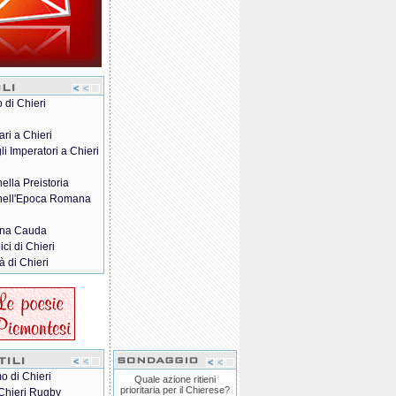
o di Chieri
ari a Chieri
gli Imperatori a Chieri
nella Preistoria
 nell'Epoca Romana
na Cauda
pici di Chieri
à di Chieri
o di Chieri
Quale azione ritieni
prioritaria per il Chierese?
Chieri Rugby