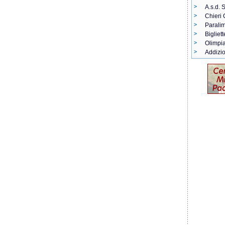
A.s.d. 
Chieri 
Paralim
Bigliet
Olimpia
Addizi