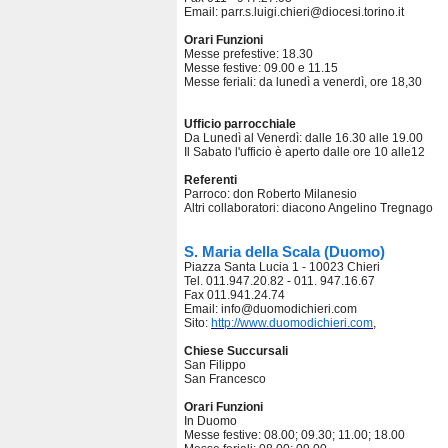
Email: parr.s.luigi.chieri@diocesi.torino.it
Orari Funzioni
Messe prefestive: 18.30
Messe festive: 09.00 e 11.15
Messe feriali: da lunedì a venerdì, ore 18,30
Ufficio parrocchiale
Da Lunedì al Venerdì: dalle 16.30 alle 19.00
Il Sabato l'ufficio è aperto dalle ore 10 alle12
Referenti
Parroco: don Roberto Milanesio
Altri collaboratori: diacono Angelino Tregnago
S. Maria della Scala (Duomo)
Piazza Santa Lucia 1 - 10023 Chieri
Tel. 011.947.20.82 - 011. 947.16.67
Fax 011.941.24.74
Email: info@duomodichieri.com
Sito:
http://www.duomodichieri.com
,
Chiese Succursali
San Filippo
San Francesco
Orari Funzioni
In Duomo
Messe festive: 08.00; 09.30; 11.00; 18.00