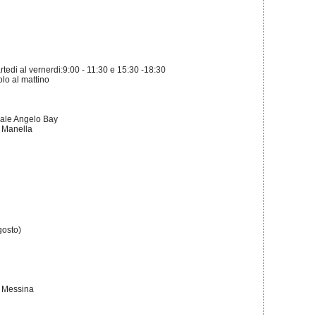
rtedi al vernerdi:9:00 - 11:30 e 15:30 -18:30
olo al mattino
orale Angelo Bay
i Manella
gosto)
o Messina