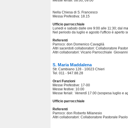
Messe feriali: 08.00; 09.00
Nella Chiesa di S. Francesco
Messa Prefestiva: 18.15
Ufficio parrocchiale
Lunedi e sabato dalle ore 9:00 alle 11:30; dal ma
Nel periodo da luglio e agosto l'ufficio è aperto s
Referenti
Parroco: don Domenico Cavaglià
Altri sacerdoti collaboratori: Collaboratore Past
Altri collaboratori: Vicario Parrocchiale Giovann
S. Maria Maddalena
Str. Cambiano 128 - 10023 Chieri
Tel. 011 - 947.88.28
Orari Funzioni
Messe Prefestive: 17-00
Messe festive: 10.00
Messe feriali: Venerdì 17.00 (sospesa luglio e a
Ufficio parrocchiale
Referenti
Parroco: don Roberto Milanesio
Altri collaboratori: Collaboratore Pastorale Paol