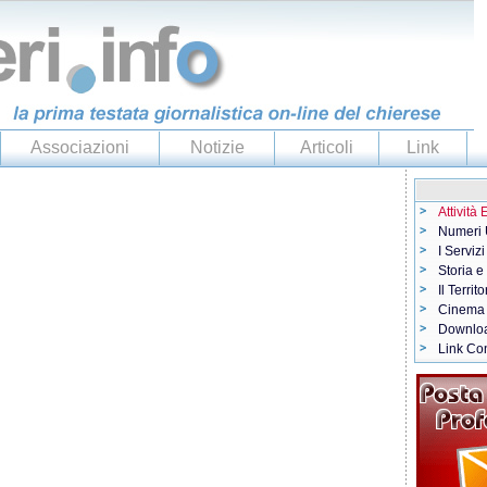
Associazioni
Notizie
Articoli
Link
Attività
Numeri U
I Servizi
Storia e
Il Territo
Cinema
Downlo
Link Con