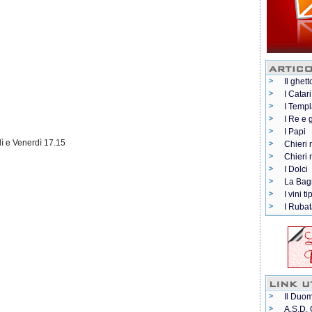
Il ghett
I Catari
I Templ
I Re e 
I Papi
dì e Venerdì 17.15
Chieri 
Chieri
I Dolci
La Bag
I vini ti
I Rubat
Il Duom
A.S.D. 