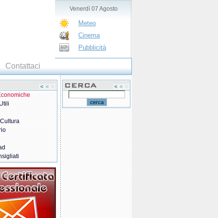
Venerdì 07 Agosto
Meteo
Cinema
Pubblicità
Contattaci
 Economiche
tili
 Cultura
rio
ad
sigliati