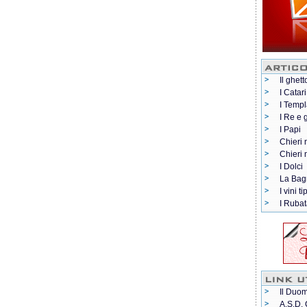
Il ghett
I Catari
I Templ
I Re e 
I Papi
Chieri 
Chieri
I Dolci
La Bag
I vini ti
I Rubat
Il Duom
A.S.D. 