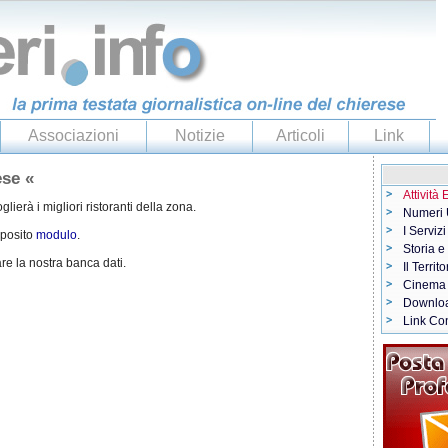
Associazioni
Notizie
Articoli
Link
ese «
Attività
ierà i migliori ristoranti della zona.
Numeri U
I Servizi
pposito
modulo
.
Storia e
re la nostra banca dati.
Il Territo
Cinema
Downlo
Link Con