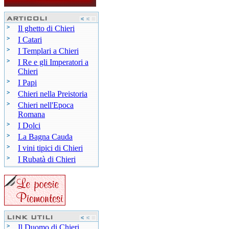
Il ghetto di Chieri
I Catari
I Templari a Chieri
I Re e gli Imperatori a
Chieri
I Papi
Chieri nella Preistoria
Chieri nell'Epoca
Romana
I Dolci
La Bagna Cauda
I vini tipici di Chieri
I Rubatà di Chieri
Il Duomo di Chieri