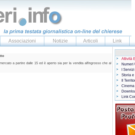
Associazioni
Notizie
Articoli
Link
tto
Attività
mercato a partire dalle 15 ed è aperto sia per la vendita all'ingrosso che al
Numeri U
I Servizi
Storia e
Il Territo
Cinema
Downlo
Link Con