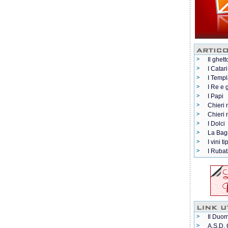
Il ghett
I Catari
I Templ
I Re e 
I Papi
Chieri 
Chieri
I Dolci
La Bag
I vini ti
I Rubat
Il Duom
A.S.D. 