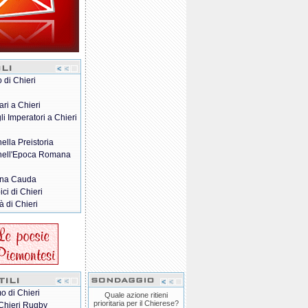
o di Chieri
ari a Chieri
gli Imperatori a Chieri
nella Preistoria
 nell'Epoca Romana
na Cauda
pici di Chieri
à di Chieri
o di Chieri
Quale azione ritieni
prioritaria per il Chierese?
Chieri Rugby