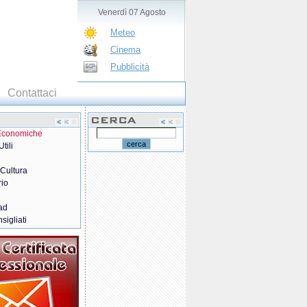
Venerdì 07 Agosto
Meteo
Cinema
Pubblicità
Contattaci
 Economiche
tili
 Cultura
rio
ad
sigliati