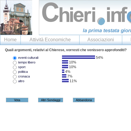
Home
Attività Economiche
Associazioni
Quali argomenti, relativi al Chierese, vorresti che venissero approfonditi?
54%
eventi culturali
10%
tempo libero
10%
sport
4%
politica
7%
cronaca
11%
altro