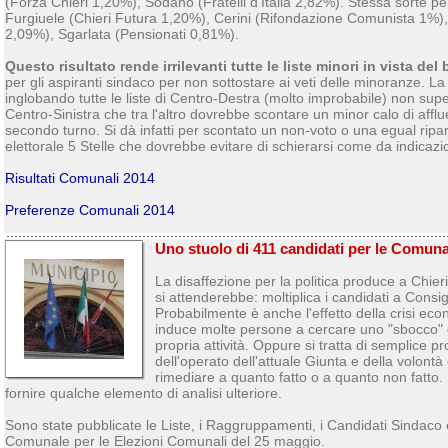
(Forza Chieri 1,20%), Sodano (Fratelli d'Italia 2,82%). Stessa sorte p
Furgiuele (Chieri Futura 1,20%), Cerini (Rifondazione Comunista 1%
2,09%), Sgarlata (Pensionati 0,81%).
Questo risultato rende irrilevanti tutte le liste minori in vista del
per gli aspiranti sindaco per non sottostare ai veti delle minoranze. 
inglobando tutte le liste di Centro-Destra (molto improbabile) non supe
Centro-Sinistra che tra l'altro dovrebbe scontare un minor calo di afflue
secondo turno. Si dà infatti per scontato un non-voto o una egual ripar
elettorale 5 Stelle che dovrebbe evitare di schierarsi come da indicazion
Risultati Comunali 2014
Preferenze Comunali 2014
Uno stuolo di 411 candidati per le Comuna
La disaffezione per la politica produce a Chieri
si attenderebbe: moltiplica i candidati a Cons
Probabilmente è anche l'effetto della crisi eco
induce molte persone a cercare uno "sbocco" 
propria attività. Oppure si tratta di semplice 
dell'operato dell'attuale Giunta e della volontà 
rimediare a quanto fatto o a quanto non fatto. 
fornire qualche elemento di analisi ulteriore.
Sono state pubblicate le Liste, i Raggruppamenti, i Candidati Sindaco 
Comunale per le Elezioni Comunali del 25 maggio.