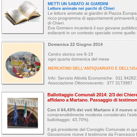
METTI UN SABATO AI GIARDINI
Letture animate nei parchi di Chieri
Le letture animate ai giardini di Piazza Europa
ricco programma di appuntamenti primaverili p
di Chieri.
Eva Gomiero incanterà il suo giovane pubblico
esilaranti in un contesto speciale come quello 
Domenica 22 Giugno 2014
Centro storico ore 8-19
ogni quarta domenica del mese
MERCATINO DELL’ANTIQUARIATO E DELL’US
Info: Servizio Attività Economiche: 011 9428
Associazione Ottonovecento: 377 3173987
Ballottaggio Comunali 2014: 2/3 dei Chier
affidano a Martano. Passaggio di testimone
Con il 64,43% dei voti Martano è il nuovo 
comprensibilmente modesta considerato l'esito
ballottaggio: 43,70%).
Il già presidente del Consiglio Comunale in qu
Giovannone riceve il testimone da Francesco L