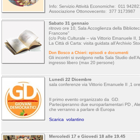
Info: Servizio Attività Economiche: 011 9428
Associazione Ottonovecento: 377 3173987
Sabato 31 gennaio
ritrovo ore 10, Sala Accoglienza della Bibliote
Francone”
(c/o Polo Culturale – via Vittorio Emanuele II, 
La Città di Carta: visita guidata all’Archivio Sto
Don Bosco a Chieri: episodi e documenti
Gli incontri si svolgono nella Sala Studio dell’Ar
ingresso libero (max 20 persone)
Lunedi 22 Dicembre
sala conferenze via Vittorio Emanuele II ,1 or
Il primo evento organizzato da GD.
Parteciperanno due europarlamentari PD , Ale
che verranno a parlare di Europa
Scarica volantino
Mercoledi 17 e Giovedi 18 alle 19.45