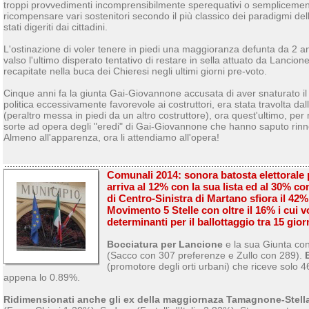
troppi provvedimenti incomprensibilmente sperequativi o semplicemente
ricompensare vari sostenitori secondo il più classico dei paradigmi del
stati digeriti dai cittadini.
L'ostinazione di voler tenere in piedi una maggioranza defunta da 2 a
valso l'ultimo disperato tentativo di restare in sella attuato da Lanci
recapitate nella buca dei Chieresi negli ultimi giorni pre-voto.
Cinque anni fa la giunta Gai-Giovannone accusata di aver snaturato il 
politica eccessivamente favorevole ai costruttori, era stata travolta dal
(peraltro messa in piedi da un altro costruttore), ora quest'ultimo, per 
sorte ad opera degli "eredi" di Gai-Giovannone che hanno saputo rin
Almeno all'apparenza, ora li attendiamo all'opera!
Comunali 2014: sonora batosta elettorale
arriva al 12% con la sua lista ed al 30% con
di Centro-Sinistra di Martano sfiora il 42%,
Movimento 5 Stelle con oltre il 16% i cui v
determinanti per il ballottaggio tra 15 gio
Bocciatura per Lancione
e la sua Giunta con
(Sacco con 307 preferenze e Zullo con 289).
(promotore degli orti urbani) che riceve solo 4
appena lo 0.89%.
Ridimensionati anche gli ex della maggiornaza Tamagnone-Stell