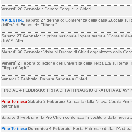
Venerdì 26 Gennaio :
Donare Sangue a Chieri.
sabato 27 gennaio
: Conferenza della casa Zuccala sul
MARENTINO
dall'età di Emanuele Filiberto"
Sabato 27 Gennaio:
in prima nazionale l'opera teatrale "Come si diven
di W.S. Allen.
Martedì 30 Gennaio:
Visita al Duomo di Chieri organizzata dalla Casa
Venerdì 2 Febbraio:
lezione dell'Università della Terza Età sul tema 
Filippo d'Agliè"
Venerdì 2 Febbraio:
Donare Sangue a Chieri.
FINO AL 4 FEBBRAIO: PISTA DI PATTINAGGIO GRATUITA AL 45°
Sabato 3 Febbraio
: Concerto della Nuova Corale Pines
Pino Torinese
patronale
Sabato 3 Febbraio:
la Pro Chieri conferisce l'investitura della nuova
Domenica 4 Febbraio
: Festa Patronale di Sant'Andrea
Pino Torinese