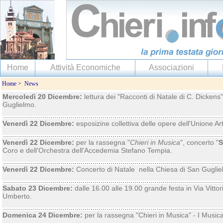
Home
Attività Economiche
Associazioni
Home
>
News
Mercoledì 20 Dicembre:
lettura dei "Racconti di Natale di C. Dickens"
Guglielmo.
Venerdì 22 Dicembre:
esposizine collettiva delle opere dell'Unione Art
Venerdì 22 Dicembre:
per la rassegna "
Chieri in Musica
", concerto "
S
Coro e dell'Orchestra dell'Accedemia Stefano Tempia.
Venerdì 22 Dicembre:
Concerto di Natale nella Chiesa di San Guglie
Sabato 23 Dicembre:
dalle 16.00 alle 19.00 grande festa in Via Vitt
Umberto.
Domenica 24 Dicembre:
per la rassegna "Chieri in Musica" - I Musica