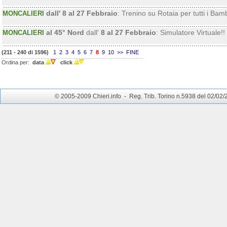
dall' 8 al 27 Febbraio
: Trenino su Rotaia per tutti i Bam
MONCALIERI
al 45° Nord
dall'
8 al 27 Febbraio
: Simulatore Virtuale!!
MONCALIERI
(211 - 240 di 1596)
1
2
3
4
5
6
7
8
9
10
>>
FINE
Ordina per:
data
click
© 2005-2009 Chieri.info - Reg. Trib. Torino n.5938 del 02/02/200